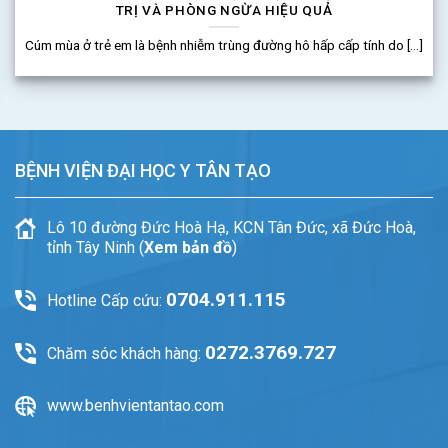
BỆNH, CHỮA BỆNH
Bệnh viện Đại học Y Tân Tạo công bố danh sách người thực hành
khám [...]
BỆNH VIỆN ĐẠI HỌC Y TÂN TẠO
Lô 10 đường Đức Hoà Hạ, KCN Tân Đức, xã Đức Hoà,
tỉnh Tây Ninh (
Xem bản đồ
)
0704.911.115
Hotline Cấp cứu:
0272.3769.727
Chăm sóc khách hàng:
www.benhvientantao.com