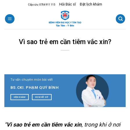
Skip
Hỏi Bác sĩ
Đặt lịch khám
Cấp cứu: 0704 911 115
to
content
Vì sao trẻ em cần tiêm vắc xin?
Tư vấn chuyên môn bài viết
BS.CKI. PHẠM QUÝ BÌNH
HẸN KHÁM
XEM HỒ SƠ
“
Vì sao trẻ em cần tiêm vắc xin
, trong khi ở nơi