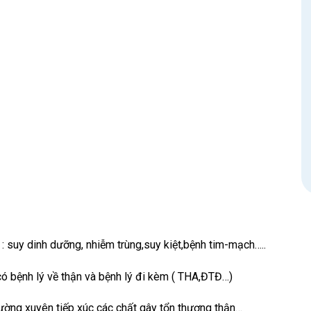
: suy dinh dưỡng, nhiễm trùng,suy kiệt,bệnh tim-mạch…..
ó bệnh lý về thận và bệnh lý đi kèm ( THA,ĐTĐ…)
ờng xuyên tiếp xúc các chất gây tổn thương thận…