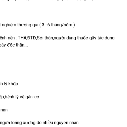
 nghiệm thường qui ( 3 -6 tháng/năm )
bệnh nền : THA,ĐTĐ,Sỏi thận,người dùng thuốc gây tác dụng
 gây độc thận….
h lý khớp
hớp,bệnh lý về gân-cơ
 nạn
g ngừa loãng xương do nhiều nguyên nhân