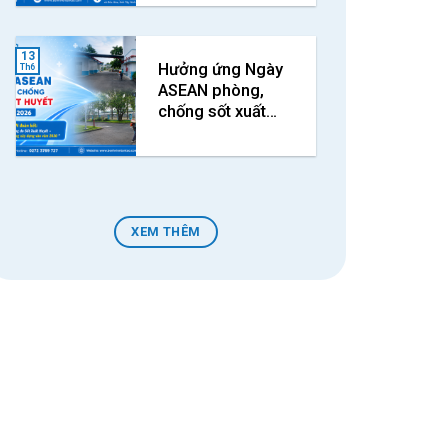
sàng lọc miễn phí
cho người dân
13
Hưởng ứng Ngày
Th6
ASEAN phòng,
chống sốt xuất
huyết năm 2026
XEM THÊM