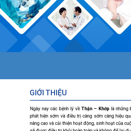
GIỚI THIỆU
Ngày nay các bệnh lý về
Thận – Khớp
là những 
phát hiện sớm và điều trị càng sớm càng hiệu qu
nâng cao và cải thiện hoạt động, sinh hoạt cũa c
sẽ được điều trị khỏi hoàn toàn và không để lại di