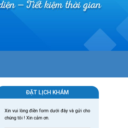
ĐẶT LỊCH KHÁM
Xin vui lòng điền form dưới đây và gửi cho
chúng tôi ! Xin cảm ơn.