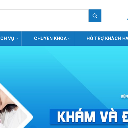
ỊCH VỤ
CHUYÊN KHOA
HỖ TRỢ KHÁCH H