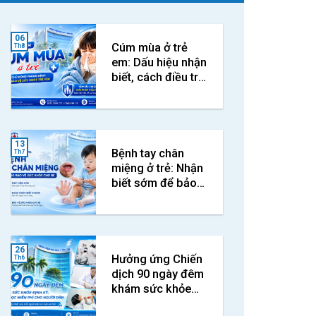
06
Cúm mùa ở trẻ
Th8
em: Dấu hiệu nhận
biết, cách điều trị
và phòng ngừa
hiệu quả
13
Bệnh tay chân
Th7
miệng ở trẻ: Nhận
biết sớm để bảo
vệ con yêu
26
Hưởng ứng Chiến
Th6
dịch 90 ngày đêm
khám sức khỏe
định kỳ, khám