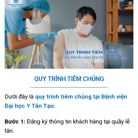
QUY TRÌNH TIÊM CHỦNG
Dưới đây là
quy trình tiêm chủng tại Bệnh viện
Đại học Y Tân Tạo
:
Bước 1:
Đăng ký thông tin khách hàng tại quầy lễ
tân.