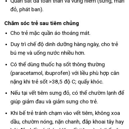
Quan sát da toàn thân và vùng niêm (sưng, mẩn
đỏ, phát ban).
Chăm sóc trẻ sau tiêm chủng
Cho trẻ mặc quần áo thoáng mát.
Duy trì chế độ dinh dưỡng hàng ngày, cho trẻ
bú mẹ và uống nước nhiều hơn.
Có thể dùng thuốc hạ sốt thông thường
(paracetamol, ibuprofen) với liều phù hợp cân
nặng khi trẻ sốt >38,5 độ C; quấy khóc.
Nếu tại vết tiêm sưng đỏ, có thể chườm lạnh để
giúp giảm đau và giảm sưng cho trẻ.
Khi bế trẻ tránh chạm vào vết tiêm, không xoa
dầu, chườm nóng, nặn chanh, đắp khoai tây hay