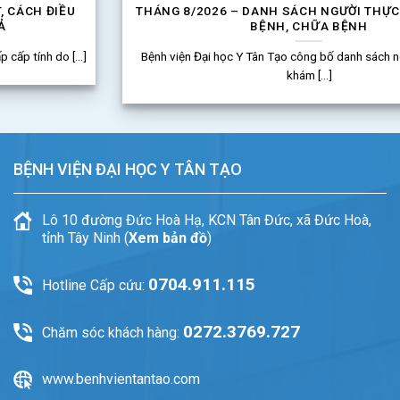
THÁNG 8/2026 – DANH SÁCH NGƯỜI THỰC HÀNH KHÁM
BỆNH, CHỮA BỆNH
Bệnh viện Đại học Y Tân Tạo công bố danh sách người thực hành
khám [...]
BỆNH VIỆN ĐẠI HỌC Y TÂN TẠO
Lô 10 đường Đức Hoà Hạ, KCN Tân Đức, xã Đức Hoà,
tỉnh Tây Ninh (
Xem bản đồ
)
0704.911.115
Hotline Cấp cứu:
0272.3769.727
Chăm sóc khách hàng:
www.benhvientantao.com