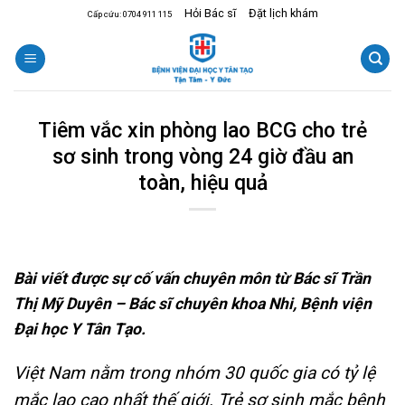
Skip
Hỏi Bác sĩ
Đặt lịch khám
Cấp cứu: 0704 911 115
to
content
Tiêm vắc xin phòng lao BCG cho trẻ
sơ sinh trong vòng 24 giờ đầu an
toàn, hiệu quả
Bài viết được sự cố vấn chuyên môn từ Bác sĩ Trần
Thị Mỹ Duyên – Bác sĩ chuyên khoa Nhi, Bệnh viện
Đại học Y Tân Tạo.
Việt Nam nằm trong nhóm 30 quốc gia có tỷ lệ
mắc lao cao nhất thế giới. Trẻ sơ sinh mắc bệnh