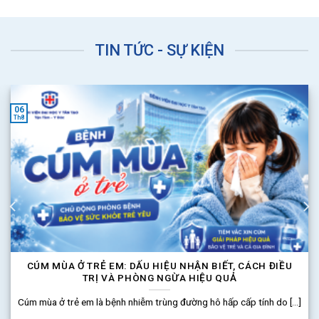
TIN TỨC - SỰ KIỆN
06
Th8
CÚM MÙA Ở TRẺ EM: DẤU HIỆU NHẬN BIẾT, CÁCH ĐIỀU
TRỊ VÀ PHÒNG NGỪA HIỆU QUẢ
Cúm mùa ở trẻ em là bệnh nhiễm trùng đường hô hấp cấp tính do [...]