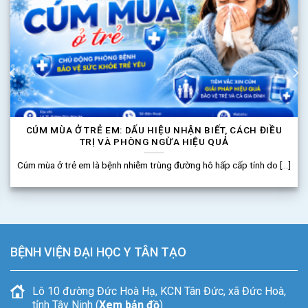
CÚM MÙA Ở TRẺ EM: DẤU HIỆU NHẬN BIẾT, CÁCH ĐIỀU
TRỊ VÀ PHÒNG NGỪA HIỆU QUẢ
Cúm mùa ở trẻ em là bệnh nhiễm trùng đường hô hấp cấp tính do [...]
BỆNH VIỆN ĐẠI HỌC Y TÂN TẠO
Lô 10 đường Đức Hoà Hạ, KCN Tân Đức, xã Đức Hoà,
tỉnh Tây Ninh (
Xem bản đồ
)