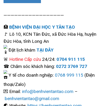
—————————————————
🏥
BỆNH VIỆN ĐẠI HỌC Y TÂN TẠO
🚩 Lô 10, KCN Tân Đức, xã Đức Hòa Hạ, huyện
Đức Hòa, tỉnh Long An
Đặt lịch khám
TẠI ĐÂY
🚨
Hotline Cấp cứu
24/24:
0704 911 115
☎ Chăm sóc khách hàng:
0272 3769 727
Y tế cho doanh nghiệp:
0768 999 115
(Điện
thoại/Zalo)
💌 Email:
info@benhvientantao.com
–
benhvientantao@gmail.com
🌏 Website:
https://benhvientantao.com