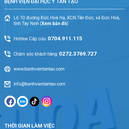
BỆNH VIỆN ĐẠI HỌC Y TÂN TẠO
Lô 10 đường Đức Hoà Hạ, KCN Tân Đức, xã Đức Hoà,
tỉnh Tây Ninh (
Xem bản đồ
)
0704.911.115
Hotline Cấp cứu:
0272.3769.727
Chăm sóc khách hàng:
www.benhvientantao.com
info@benhvientantao.com
THỜI GIAN LÀM VIỆC