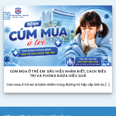
06
Th8
CÚM MÙA Ở TRẺ EM: DẤU HIỆU NHẬN BIẾT, CÁCH ĐIỀU
TRỊ VÀ PHÒNG NGỪA HIỆU QUẢ
Cúm mùa ở trẻ em là bệnh nhiễm trùng đường hô hấp cấp tính do [...]