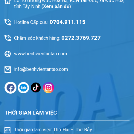
Lô 10 đường Đức Hoà Hạ, KCN Tân Đức, xã Đức Hoà,
tỉnh Tây Ninh (
Xem bản đồ
)
0704.911.115
Hotline Cấp cứu:
0272.3769.727
Chăm sóc khách hàng:
www.benhvientantao.com
info@benhvientantao.com
THỜI GIAN LÀM VIỆC
Thời gian làm việc: Thứ Hai – Thứ Bảy