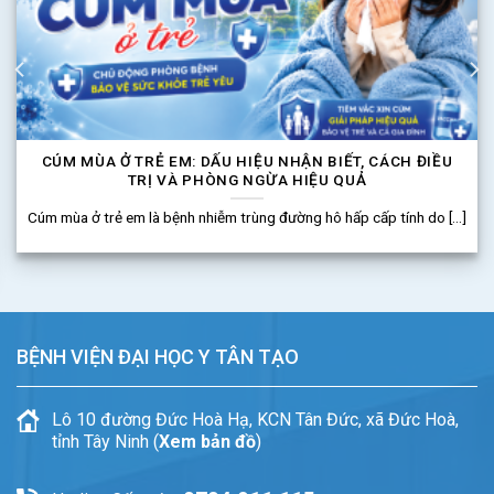
CÚM MÙA Ở TRẺ EM: DẤU HIỆU NHẬN BIẾT, CÁCH ĐIỀU
TRỊ VÀ PHÒNG NGỪA HIỆU QUẢ
Cúm mùa ở trẻ em là bệnh nhiễm trùng đường hô hấp cấp tính do [...]
BỆNH VIỆN ĐẠI HỌC Y TÂN TẠO
Lô 10 đường Đức Hoà Hạ, KCN Tân Đức, xã Đức Hoà,
tỉnh Tây Ninh (
Xem bản đồ
)