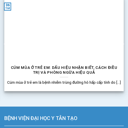
06
Th8
CÚM MÙA Ở TRẺ EM: DẤU HIỆU NHẬN BIẾT, CÁCH ĐIỀU
TRỊ VÀ PHÒNG NGỪA HIỆU QUẢ
Cúm mùa ở trẻ em là bệnh nhiễm trùng đường hô hấp cấp tính do [...]
BỆNH VIỆN ĐẠI HỌC Y TÂN TẠO